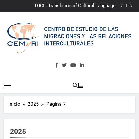
TOCL: Translation of Cultural Language
Saltar
CAMINA:
Community Awakening for Multicultural
al
Integrative Narrative of Almería
ePRI4ALL
Youth4Change
contenido
TOCL: Translation of Cultural Language
CAMINA:
Community Awakening for Multicultural
Integrative Narrative of Almería
ePRI4ALL
CEMyRI
Centro De Estudio De Las Migraciones Y Las Relaciones
Interculturales
Inicio
2025
Página 7
2025