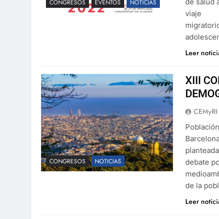
de salud 
CONGRESOS
EVENTOS
NOTICIAS
viaje
migratori
adolescen
Leer notic
XIII 
DEMOG
CEMyRI
Población
Barcelona
planteada
CONGRESOS
NOTICIAS
debate po
medioambi
de la pob
Leer notic