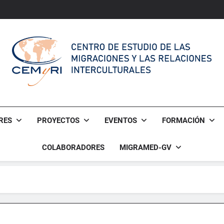
CAMINA:
Community Awakening
CAMINA:
Community Awakening
CEMyRI
Centro De Estudio De Las Migraciones Y Las Relaciones Int
RES
PROYECTOS
EVENTOS
FORMACIÓN
COLABORADORES
MIGRAMED-GV