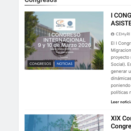
I CON
ASIST
CEMyRI
El I Cong
Migracion
proyecto 
CONGRESOS
NOTICIAS
Social). 
generar u
dinámicas
poniendo 
políticas 
Leer notic
XIX Co
Congre