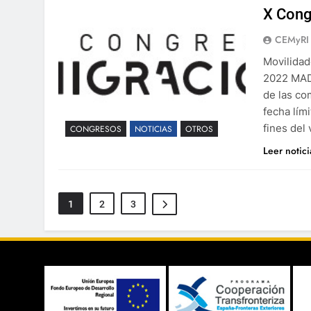
X Cong
CEMyRI
Movilida
2022 MADR
de las co
fecha lím
fines del
CONGRESOS
NOTICIAS
OTROS
Leer notic
1
2
3