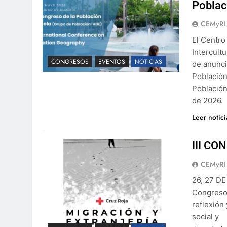
Poblac
CEMyRI
El Centro
Intercult
CONGRESOS
EVENTOS
NOTICIAS
de anunci
Población
Población
de 2026.
Leer notic
III C
CEMyRI
26, 27 D
Congreso 
reflexión
social y