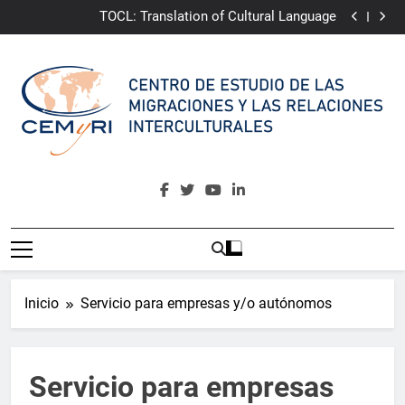
TOCL: Translation of Cultural Language
Saltar
CAMINA:
Community Awakening for Multicultural
al
Integrative Narrative of Almería
ePRI4ALL
Youth4Change
contenido
TOCL: Translation of Cultural Language
CAMINA:
Community Awakening for Multicultural
Integrative Narrative of Almería
ePRI4ALL
CEMyRI
Centro De Estudio De Las Migraciones Y Las Relaciones
Interculturales
Inicio
Servicio para empresas y/o autónomos
Servicio para empresas