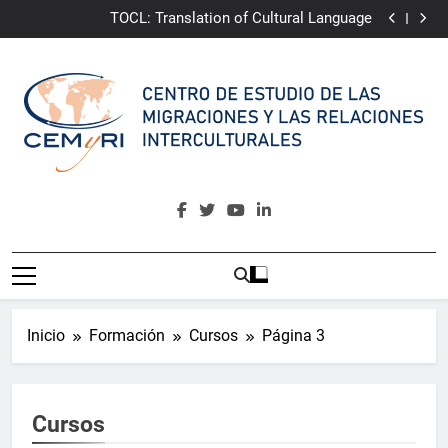
TOCL: Translation of Cultural Language
Saltar
CAMINA:
Community Awakening for Multicultural
al
Integrative Narrative of Almería
ePRI4ALL
contenido
Youth4Change
TOCL: Translation of Cultural Language
CAMINA:
Community Awakening for Multicultural
Integrative Narrative of Almería
ePRI4ALL
CEMyRI
Centro De Estudio De Las Migraciones Y Las Relaciones
Interculturales
Inicio
Formación
Cursos
Página 3
Cursos