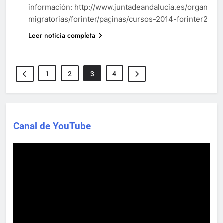
CURSOS
información: http://www.juntadeandalucia.es/organismos/
migratorias/forinter/paginas/cursos-2014-forinter2.htm
FORMACIÓN
Leer noticia completa
1
2
3
4
Canal de YouTube