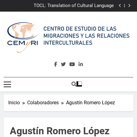
Youth4Change
Saltar
TOCL: Translation of Cultural Language
al
CAMINA:
Community Awakening for Multicultural
Integrative Narrative of Almería
ePRI4ALL
contenido
Youth4Change
TOCL: Translation of Cultural Language
CAMINA:
Community Awakening for Multicultural
Integrative Narrative of Almería
ePRI4ALL
CEMyRI
Centro De Estudio De Las Migraciones Y Las Relaciones
Interculturales
Inicio
Colaboradores
Agustín Romero López
Agustín Romero López