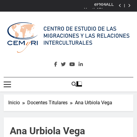
Integrative Narrative of Almería
ePRI4ALL
Saltar
Youth4Change
al
TOCL: Translation of Cultural Language
CAMINA:
Community Awakening for Multicultural
contenido
Integrative Narrative of Almería
ePRI4ALL
CEMyRI
Centro De Estudio De Las Migraciones Y Las Relaciones
Interculturales
Inicio
Docentes Titulares
Ana Urbiola Vega
Ana Urbiola Vega