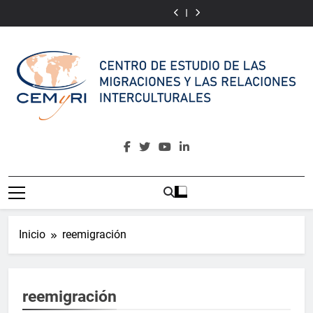
CAMINA:
ePRI4ALL
Saltar
of
Awakening
of
Community
Cultural
for
Cultural
Awakening
al
Language
Multicultural
Language
for
contenido
Integrative
Multicultural
Narrative
Integrative
of
Narrative
Almería
of
Almería
CEMyRI
Centro De Estudio De Las Migraciones Y Las Relaciones
Interculturales
Inicio
reemigración
reemigración