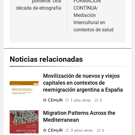
poniente. Una
FORMACIÓN
entradas
década de etnografía
CONTÍNUA:
Mediación
Intercultural en
contextos de salud
Noticias relacionadas
Movilización de nuevos y viejos
capitales en contextos de
reemigración argentina a España
CEMyRI
1 año atrás
0
Migration Patterns Across the
Mediterranean
CEMyRI
3 años atrás
0