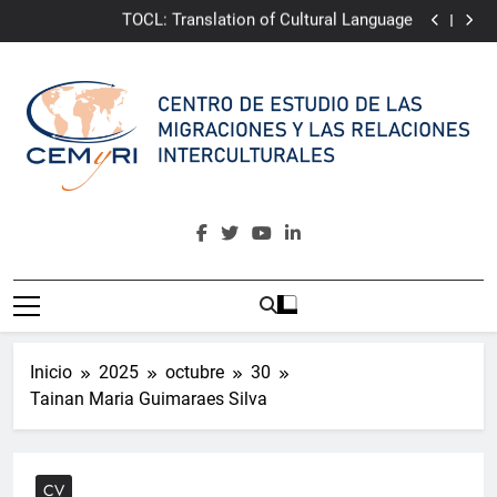
TOCL: Translation of Cultural Language
Saltar
CAMINA:
Community Awakening for Multicultural
al
Integrative Narrative of Almería
ePRI4ALL
contenido
Youth4Change
TOCL: Translation of Cultural Language
CAMINA:
Community Awakening for Multicultural
Integrative Narrative of Almería
ePRI4ALL
CEMyRI
Centro De Estudio De Las Migraciones Y Las Relaciones
Interculturales
Inicio
2025
octubre
30
Tainan Maria Guimaraes Silva
CV