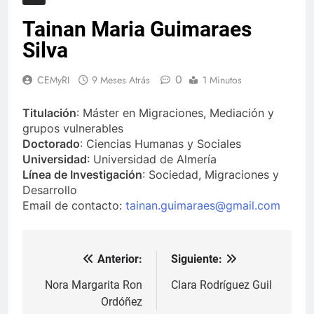
Tainan Maria Guimaraes
Silva
0
CEMyRI
9 Meses Atrás
1 Minutos
Titulación
: Máster en Migraciones, Mediación y
grupos vulnerables
Doctorado
: Ciencias Humanas y Sociales
Universidad
: Universidad de Almería
Línea de Investigación
: Sociedad, Migraciones y
Desarrollo
Email de contacto:
tainan.guimaraes@gmail.com
Anterior:
Siguiente:
Navegación
de
Nora Margarita Ron
Clara Rodríguez Guil
Ordóñez
entradas