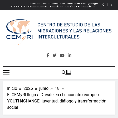
TOCL: Translation of Cultural Language
Saltar
CAMINA:
Community Awakening for Multicultural
al
Integrative Narrative of Almería
ePRI4ALL
Youth4Change
contenido
TOCL: Translation of Cultural Language
CAMINA:
Community Awakening for Multicultural
Integrative Narrative of Almería
ePRI4ALL
CEMyRI
Centro De Estudio De Las Migraciones Y Las Relaciones
Interculturales
Inicio
2026
junio
18
El CEMyRI llega a Dresde en el encuentro europeo
YOUTH4CHANGE: juventud, diálogo y transformación
social