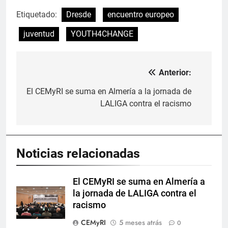
Etiquetado:
Dresde
encuentro europeo
juventud
YOUTH4CHANGE
Anterior:
Navegación
de
El CEMyRI se suma en Almería a la jornada de
LALIGA contra el racismo
entradas
Noticias relacionadas
El CEMyRI se suma en Almería a
la jornada de LALIGA contra el
racismo
CEMyRI
5 meses atrás
0