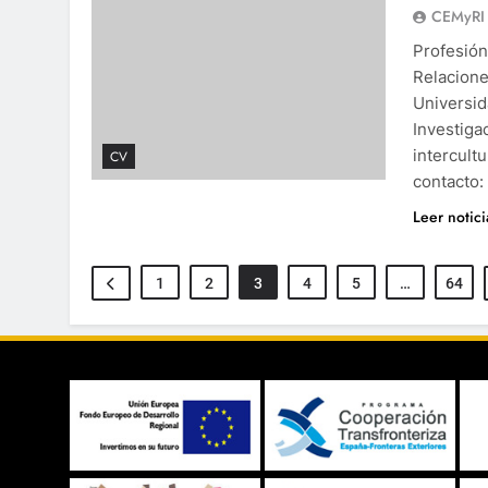
CEMyRI
Profesión
Relacione
Universid
Investiga
intercult
CV
contacto
Leer notic
1
2
3
4
5
…
64