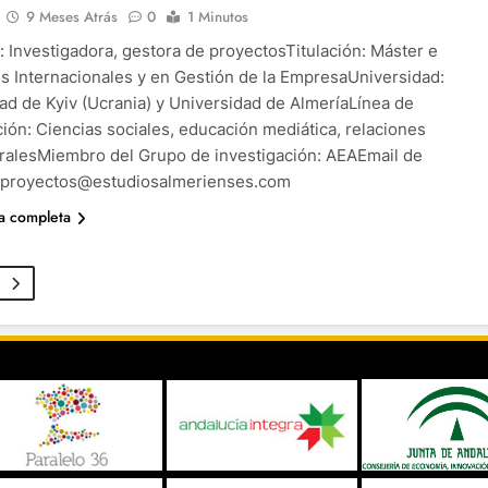
9 Meses Atrás
0
1 Minutos
: Investigadora, gestora de proyectosTitulación: Máster e
s Internacionales y en Gestión de la EmpresaUniversidad:
ad de Kyiv (Ucrania) y Universidad de AlmeríaLínea de
ción: Ciencias sociales, educación mediática, relaciones
uralesMiembro del Grupo de investigación: AEAEmail de
: proyectos@estudiosalmerienses.com
ia completa