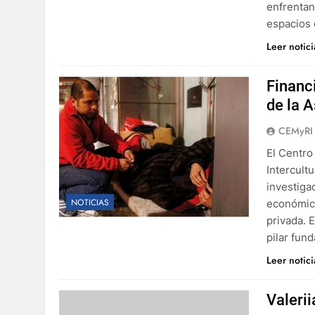
enfrentan
espacios
Leer notic
Financ
de la 
CEMyRI
El Centro
Intercult
investiga
NOTICIAS
económica
privada. 
pilar fun
Leer notic
Valeri