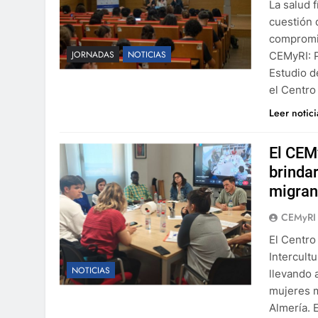
La salud 
cuestión 
compromis
JORNADAS
NOTICIAS
CEMyRI: P
Estudio d
el Centr
Leer notic
El CEM
brinda
migran
CEMyRI
El Centro
Intercult
NOTICIAS
llevando 
mujeres m
Almería. 