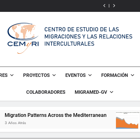
CAMINA:
ePRI4ALL
of
Awakening
of
Community
Cultural
for
Cultural
Awakening
Language
Multicultural
Language
for
Integrative
Multicultural
Narrative
Integrative
of
Narrative
Almería
of
Almería
CEMyRI
Centro De Estudio De Las Migraciones Y Las Relaciones Int
RES
PROYECTOS
EVENTOS
FORMACIÓN
COLABORADORES
MIGRAMED-GV
ion Patterns Across the Mediterranean
Antigu
rás
4 Años A