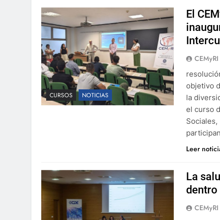
El CEM
inaugu
Interc
CEMyRI
resolució
objetivo 
CURSOS
NOTICIAS
la divers
el curso 
Sociales, 
participa
Leer notic
La sal
dentro
CEMyRI