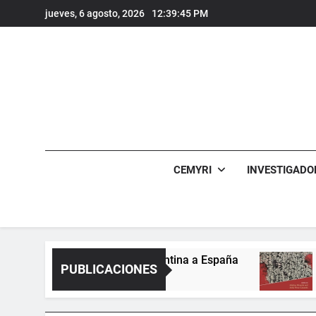
Saltar
jueves, 6 agosto, 2026
12:39:46 PM
al
contenido
CEMYRI
INVESTIGADO
os de reemigración argentina a España
Migrat
PUBLICACIONES
3 Años At