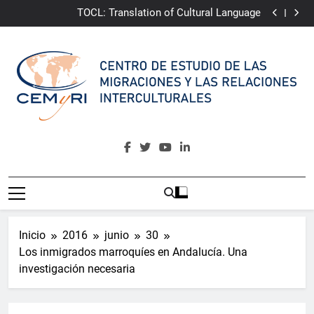
Youth4Change
Saltar
TOCL: Translation of Cultural Language
al
CAMINA:
Community Awakening for Multicultural
Integrative Narrative of Almería
ePRI4ALL
contenido
Youth4Change
TOCL: Translation of Cultural Language
CAMINA:
Community Awakening for Multicultural
Integrative Narrative of Almería
ePRI4ALL
CEMyRI
Centro De Estudio De Las Migraciones Y Las Relaciones
Interculturales
Inicio
2016
junio
30
Los inmigrados marroquíes en Andalucía. Una
investigación necesaria