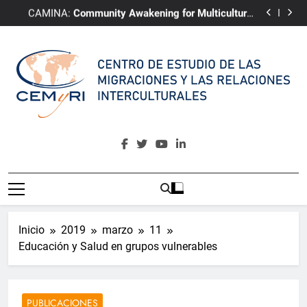
TOCL: Translation of Cultural Language
Saltar
CAMINA:
Community Awakening for Multicultural
al
Integrative Narrative of Almería
ePRI4ALL
Youth4Change
contenido
TOCL: Translation of Cultural Language
CAMINA:
Community Awakening for Multicultural
Integrative Narrative of Almería
ePRI4ALL
CEMyRI
Centro De Estudio De Las Migraciones Y Las Relaciones
Interculturales
Inicio
2019
marzo
11
Educación y Salud en grupos vulnerables
PUBLICACIONES