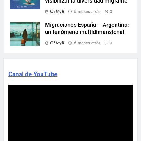
visibilizar la diversidad migrante
CEMyRI
6 meses atrás
0
Migraciones España – Argentina:
un fenómeno multidimensional
CEMyRI
6 meses atrás
0
Canal de YouTube