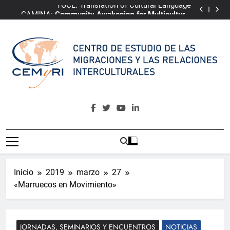
TOCL: Translation of Cultural Language
Saltar
CAMINA:
Community Awakening for Multicultural
al
Integrative Narrative of Almería
ePRI4ALL
Youth4Change
contenido
TOCL: Translation of Cultural Language
CAMINA:
Community Awakening for Multicultural
Integrative Narrative of Almería
ePRI4ALL
CEMyRI
Centro De Estudio De Las Migraciones Y Las Relaciones
Interculturales
Inicio
2019
marzo
27
«Marruecos en Movimiento»
JORNADAS, SEMINARIOS Y ENCUENTROS
NOTICIAS