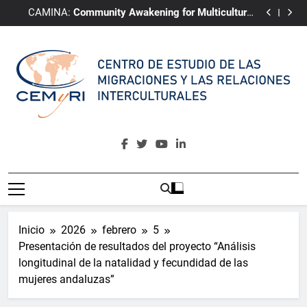
TOCL: Translation of Cultural Language
Saltar
CAMINA:
Community Awakening for Multicultural
al
Integrative Narrative of Almería
ePRI4ALL
Youth4Change
contenido
TOCL: Translation of Cultural Language
CAMINA:
Community Awakening for Multicultural
Integrative Narrative of Almería
ePRI4ALL
CEMyRI
Centro De Estudio De Las Migraciones Y Las Relaciones
Interculturales
Inicio
2026
febrero
5
Presentación de resultados del proyecto “Análisis
longitudinal de la natalidad y fecundidad de las
mujeres andaluzas”