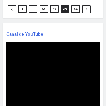
1
…
61
62
63
64
Canal de YouTube