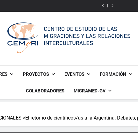
of
Awakening
of
Community
Cultural
for
Cultural
Awakening
Language
Multicultural
Language
for
Integrative
Multicultural
Narrative
Integrative
of
Narrative
Almería
of
Almería
CEMyRI
Centro De Estudio De Las Migraciones Y Las Relaciones Int
RES
PROYECTOS
EVENTOS
FORMACIÓN
COLABORADORES
MIGRAMED-GV
 «El retorno de científicos/as a la Argentina: Debates, pol