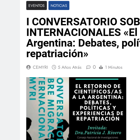
EVENTOS
NOTICIAS
I CONVERSATORIO SO
INTERNACIONALES «El re
Argentina: Debates, polí
repatriación»
0
CEMYRI
5 Años Atrás
1 Minutos