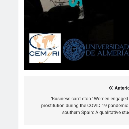
Anterio
Navegación
de
‘Business can’t stop.’ Women engaged 
prostitution during the COVID-19 pandemic 
entradas
southern Spain: A qualitative stu