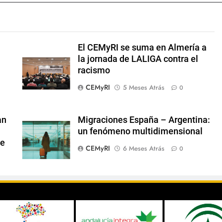
El CEMyRI se suma en Almería a
la jornada de LALIGA contra el
racismo
l
CEMyRI
5 Meses Atrás
0
an
Migraciones España – Argentina:
un fenómeno multidimensional
te
CEMyRI
6 Meses Atrás
0