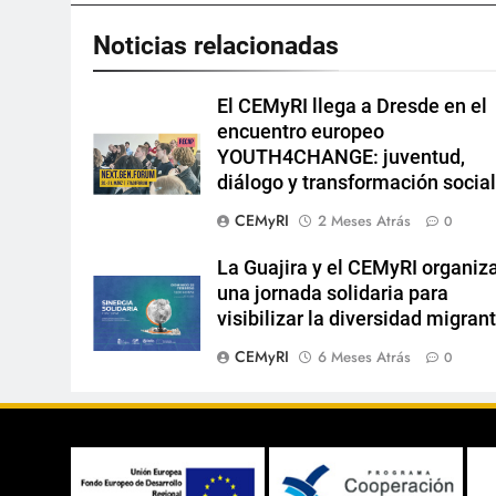
Noticias relacionadas
El CEMyRI llega a Dresde en el
encuentro europeo
YOUTH4CHANGE: juventud,
diálogo y transformación socia
CEMyRI
2 Meses Atrás
0
La Guajira y el CEMyRI organiz
una jornada solidaria para
visibilizar la diversidad migran
CEMyRI
6 Meses Atrás
0