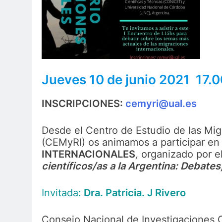
J
ueves 10 de junio
2021
17.0
INSCRIPCIONES:
cemyri@ual.es
Desde el Centro de Estudio de las Migr
(CEMyRI) os animamos a participar en
INTERNACIONALES
,
organizado por e
científicos/as a la Argentina: Debates
Invitada:
Dra. Patricia. J Rivero
Consejo Nacional de Investigaciones C