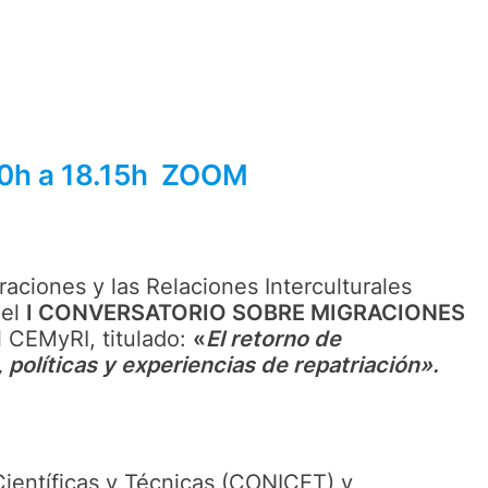
0h a 18.15h
ZOOM
aciones y las Relaciones Interculturales
 el
I CONVERSATORIO SOBRE MIGRACIONES
l CEMyRI, titulado:
«
El retorno de
, políticas y experiencias de repatriación».
ientíficas y Técnicas (CONICET) y