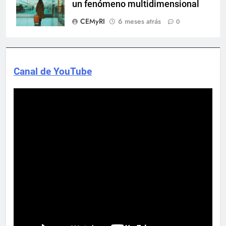
un fenómeno multidimensional
CEMyRI
6 meses atrás
0
Canal de YouTube