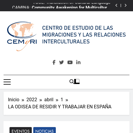
TOCL: Translation of Cultural Language
Saltar
CAMINA:
Community Awakening for Multicultural
al
Integrative Narrative of Almería
ePRI4ALL
Youth4Change
contenido
TOCL: Translation of Cultural Language
CAMINA:
Community Awakening for Multicultural
Integrative Narrative of Almería
ePRI4ALL
CEMyRI
Centro De Estudio De Las Migraciones Y Las Relaciones
Interculturales
Inicio
2022
abril
1
LA ODISEA DE RESIDIR Y TRABAJAR EN ESPAÑA
EVENTOS
NOTICIAS