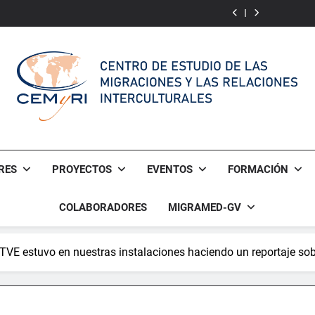
Cultural
for
Cultural
Awakening
Language
Multicultural
Language
for
Integrative
Multicultural
Narrative
Integrative
of
Narrative
Almería
of
Almería
CEMyRI
Centro De Estudio De Las Migraciones Y Las Relaciones Int
RES
PROYECTOS
EVENTOS
FORMACIÓN
COLABORADORES
MIGRAMED-GV
TVE estuvo en nuestras instalaciones haciendo un reportaje so