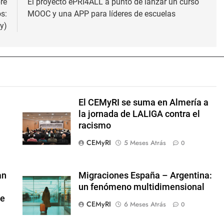
re
El proyecto ePRI4ALL a punto de lanzar un curso
s:
MOOC y una APP para líderes de escuelas
y)
El CEMyRI se suma en Almería a
la jornada de LALIGA contra el
racismo
l
CEMyRI
5 Meses Atrás
0
an
Migraciones España – Argentina:
un fenómeno multidimensional
te
CEMyRI
6 Meses Atrás
0