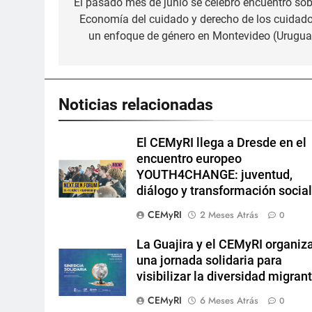
de
El pasado mes de junio se celebró encuentro sob
Economía del cuidado y derecho de los cuidado
entradas
un enfoque de género en Montevideo (Urugua
Noticias relacionadas
El CEMyRI llega a Dresde en el
encuentro europeo
YOUTH4CHANGE: juventud,
diálogo y transformación socia
CEMyRI
2 Meses Atrás
0
La Guajira y el CEMyRI organiz
una jornada solidaria para
visibilizar la diversidad migran
CEMyRI
6 Meses Atrás
0